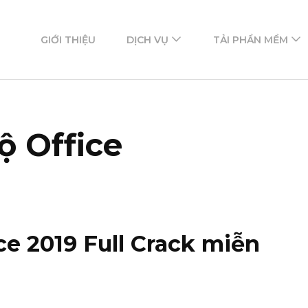
ftware
mềm
GIỚI THIỆU
DỊCH VỤ
TẢI PHẦN MỀM
ộ Office
ce 2019 Full Crack miễn