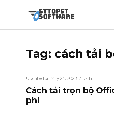
Skip
to
Osttopst So
Website phần 
content
(Press
Enter)
Tag: cách tải b
Updated on
May 24, 2023
/
Admin
Cách tải trọn bộ Offi
phí