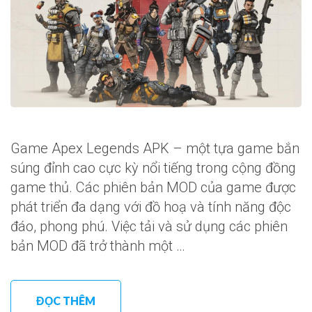
Game Apex Legends APK – một tựa game bắn
súng đỉnh cao cực kỳ nổi tiếng trong cộng đồng
game thủ. Các phiên bản MOD của game được
phát triển đa dạng với đồ hoạ và tính năng độc
đáo, phong phú. Việc tải và sử dụng các phiên
bản MOD đã trở thành một …
ĐỌC THÊM