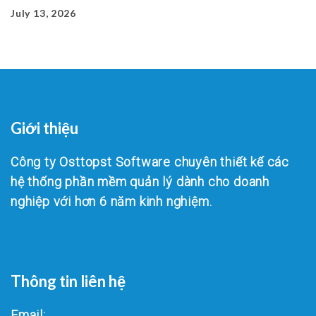
July 13, 2026
Giới thiệu
Công ty Osttopst Software chuyên thiết kế các
hệ thống phần mềm quản lý dành cho doanh
nghiệp với hơn 6 năm kinh nghiệm.
Thông tin liên hệ
Email: