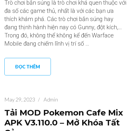
Trò chơi bắn súng là trò chơi khá quen thuộc với
đa số các game thủ, nhất là với các bạn ưa
thích khám phá. Các trò chơi bắn súng hay
đang thịnh hành hiện nay có Gunny, đột kích,…
Trong đó, không thể không kể đến Warface
Mobile đang chiếm lĩnh vị trí số …
ĐỌC THÊM
May 29, 2023
/
Admin
Tải MOD Pokemon Cafe Mix
APK V3.110.0 – Mở Khóa Tất