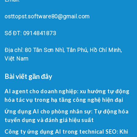
osttopst.software80@gmail.com
Số ĐT: 0914841873
Địa chỉ: 80 Tân Sơn Nhì, Tân Phú, Hồ Chí Minh,
Việt Nam
Bài viết gần đây
AI agent cho doanh nghiệp: xu hướng tự động
hóa tác vụ trong hạ tầng công nghệ hiện đại
Ứng dụng AI cho phòng nhân sự: Tự động hóa
tuyển dụng và đánh giá hiệu suất
Công ty ứng dụng AI trong technical SEO: Khi