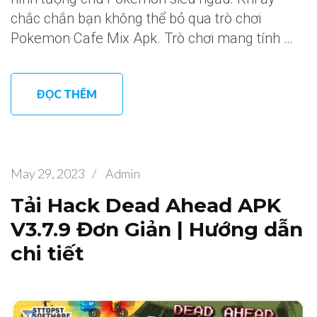
chắc chắn bạn không thể bỏ qua trò chơi
Pokemon Cafe Mix Apk. Trò chơi mang tính …
ĐỌC THÊM
May 29, 2023
/
Admin
Tải Hack Dead Ahead APK
V3.7.9 Đơn Giản | Hướng dẫn
chi tiết