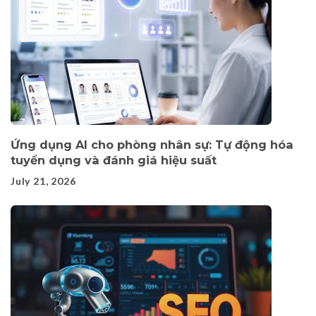
Ứng dụng AI cho phòng nhân sự: Tự động hóa
tuyển dụng và đánh giá hiệu suất
July 21, 2026