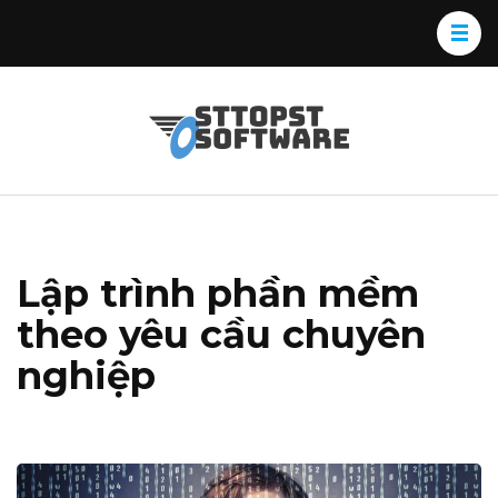
Skip
to
content
(Press
Osttopst
Website phần
Enter)
Software
mềm
Lập trình phần mềm
theo yêu cầu chuyên
nghiệp