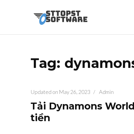
Skip
to
Osttopst So
Website phần 
content
(Press
Enter)
Tag: dynamon
Updated on
May 26, 2023
/
Admin
Tải Dynamons World
tiền