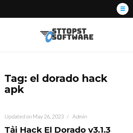
Skip
to
content
(Press
Osttopst
Website phần
Enter)
Software
mềm
Tag: el dorado hack
apk
Updated on
May 26, 2023
/
Admin
Tải Hack El Dorado v3.1.3