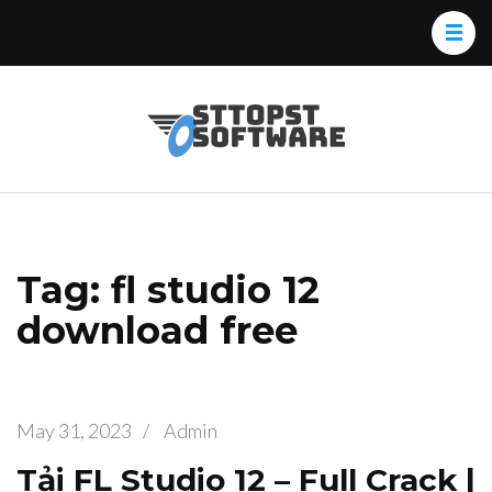
Skip
to
content
(Press
Osttopst
Website phần
Enter)
Software
mềm
Tag: fl studio 12
download free
May 31, 2023
/
Admin
Tải FL Studio 12 – Full Crack |