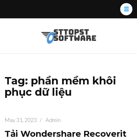
Skip
to
content
(Press
Osttopst
Website phần
Enter)
Software
mềm
Tag: phần mềm khôi
phục dữ liệu
May 31, 2023
/
Admin
Tải Wondershare Recoverit