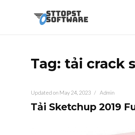
Skip
to
Osttopst So
Website phần 
content
(Press
Enter)
Tag: tải crack
Updated on
May 24, 2023
/
Admin
Tải Sketchup 2019 Fu