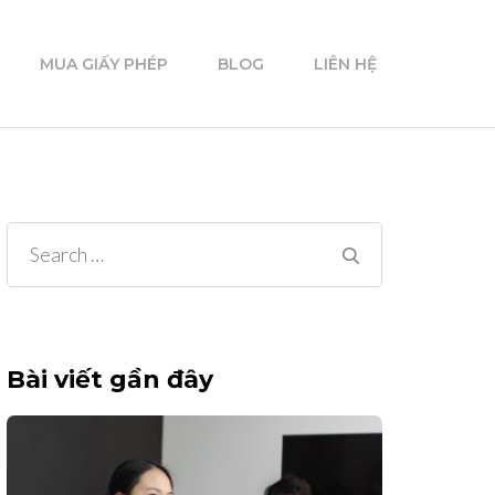
MUA GIẤY PHÉP
BLOG
LIÊN HỆ
Search
for:
Bài viết gần đây