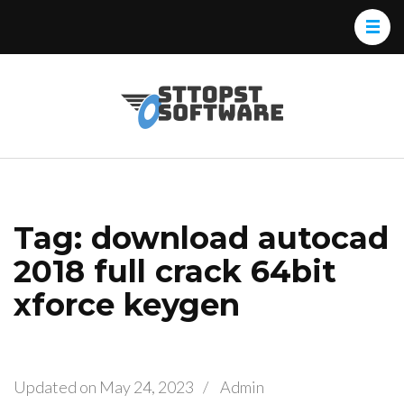
Skip
to
content
(Press
Osttopst
Website phần
Enter)
Software
mềm
Tag: download autocad
2018 full crack 64bit
xforce keygen
Updated on
May 24, 2023
/
Admin