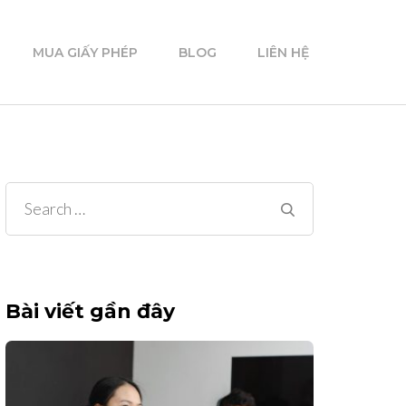
MUA GIẤY PHÉP
BLOG
LIÊN HỆ
Search
for:
Bài viết gần đây