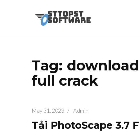
Skip
to
Osttopst So
Website phần 
content
(Press
Enter)
Tag: download
full crack
May 31, 2023
/
Admin
Tải PhotoScape 3.7 F