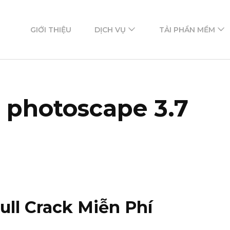
ftware
mềm
GIỚI THIỆU
DỊCH VỤ
TẢI PHẦN MỀM
 photoscape 3.7
ull Crack Miễn Phí