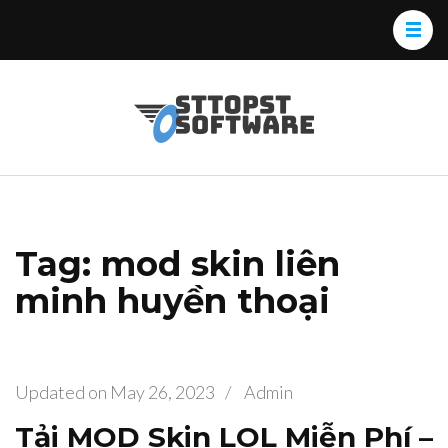
Skip
to
content
(Press
Osttopst
Website phần
Enter)
Software
mềm
Tag: mod skin liên
minh huyền thoại
Updated on
May 26, 2023
/
Admin
Tải MOD Skin LOL Miễn Phí –