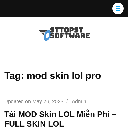
Skip
to
content
(Press
Osttopst
Website phần
Enter)
mềm
Software
Tag: mod skin lol pro
Updated on
May 26, 2023
/
Admin
Tải MOD Skin LOL Miễn Phí –
FULL SKIN LOL