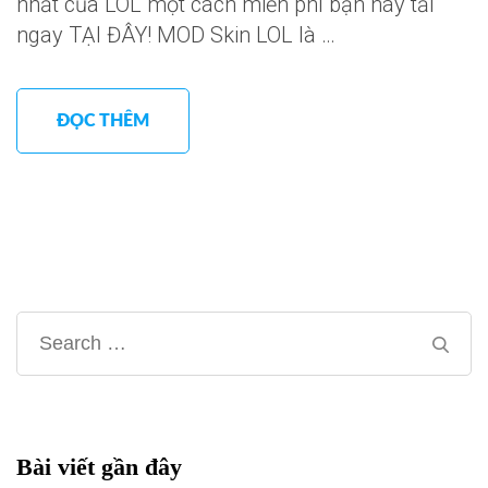
nhất của LOL một cách miễn phí bạn hãy tải
ngay TẠI ĐÂY! MOD Skin LOL là …
ĐỌC THÊM
Search
for:
Bài viết gần đây