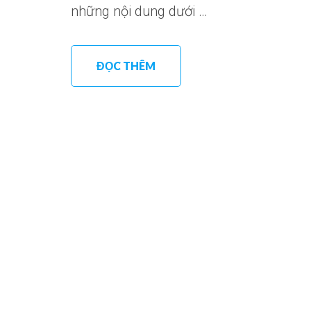
những nội dung dưới …
ĐỌC THÊM