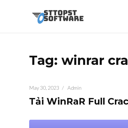
Skip
to
Osttopst So
Website phần 
content
(Press
Enter)
Tag: winrar cr
May 30, 2023
/
Admin
Tải WinRaR Full Crac