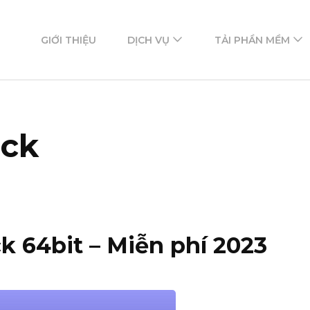
ftware
mềm
GIỚI THIỆU
DỊCH VỤ
TẢI PHẦN MỀM
ack
k 64bit – Miễn phí 2023