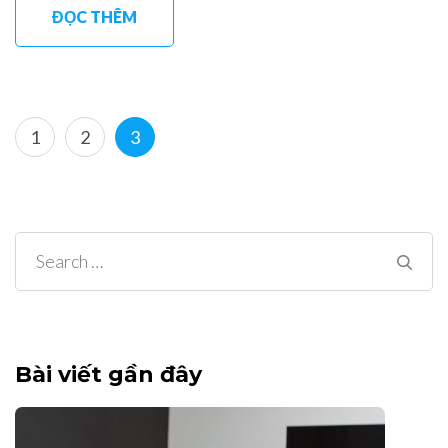
ĐỌC THÊM
Posts
Page
Page
Page
1
2
3
navigation
Search
for:
Bài viết gần đây