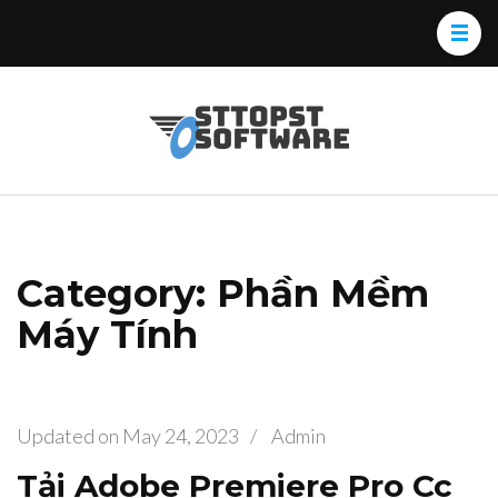
Skip
to
content
(Press
Osttopst
Website phần
Enter)
Software
mềm
Category: Phần Mềm
Máy Tính
Updated on
May 24, 2023
/
Admin
Tải Adobe Premiere Pro Cc