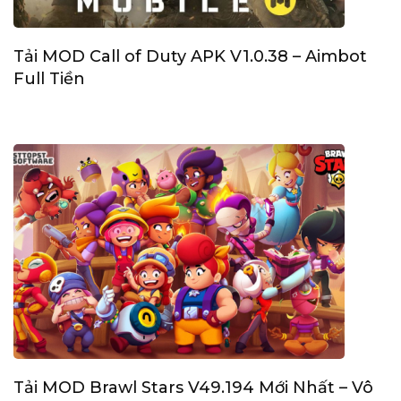
Tải MOD Call of Duty APK V1.0.38 – Aimbot
Full Tiền
Tải MOD Brawl Stars V49.194 Mới Nhất – Vô