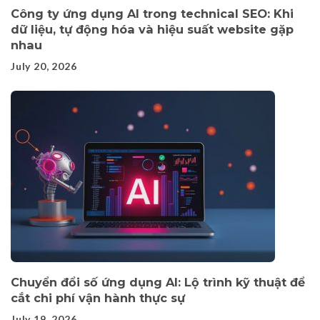
Công ty ứng dụng AI trong technical SEO: Khi
dữ liệu, tự động hóa và hiệu suất website gặp
nhau
July 20, 2026
Chuyển đổi số ứng dụng AI: Lộ trình kỹ thuật để
cắt chi phí vận hành thực sự
July 19, 2026