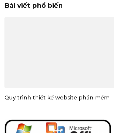
Bài viết phổ biến
Quy trình thiết kế website phần mềm