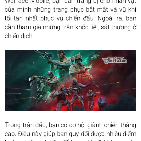
Warface Mobile, bạn cần trang bị cho nhân vật
của mình những trang phục bắt mắt và vũ khí
tối tân nhất phục vụ chiến đấu. Ngoài ra, bạn
cần tham gia những trận khốc liệt, sát thương ở
chiến dịch.
Trong trận đấu, bạn có cơ hội giành chiến thắng
cao. Điều này giúp bạn quy đổi được nhiều điểm