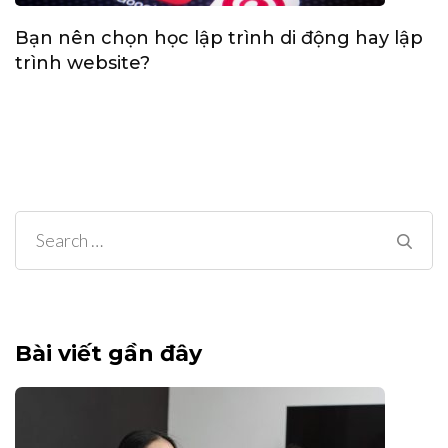
Bạn nên chọn học lập trình di động hay lập
trình website?
Search
for:
Bài viết gần đây