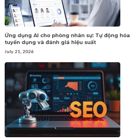
Ứng dụng AI cho phòng nhân sự: Tự động hóa
tuyển dụng và đánh giá hiệu suất
July 21, 2026