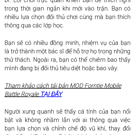
trong thời gian ngắn khi mới vào trận. Bạn có
nhiều lựa chọn đối thủ chơi cùng mà bạn thích
thông qua các lớp học.
Bạn sẽ có nhiều đồng minh, nhiệm vụ của bạn
là trở thành một bác sĩ để hỗ trợ họ trong những
thử thách. Ngoài ra, bạn có thể chiêm bao thấy
mình đang bị đối thủ tiêu diệt hoặc bao vây.
Tham khảo cách tải bản MOD Forntie Mobile
Battle Royale
TẠI ĐÂY
Người xung quanh sẽ thấy cá tính của bạn nổi
bật và không nhầm lẫn với ai thông qua việc
bạn lựa chọn và chỉnh chế độ vũ khí, thay đổi