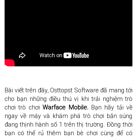
Bài viết trên đây, Osttopst Software đã mang tới
cho bạn những điều thú vị khi trải nghiệm trò
chơi trò chơi
Warface Mobile.
Bạn hãy tải về
ngay về máy và khám phá trò chơi bắn súng
đang thịnh hành số 1 trên thị trường. Đồng thời
bạn có thể rủ thêm bạn bè chơi cùng để có