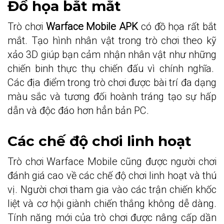
Đồ họa bắt mắt
Trò chơi
Warface Mobile APK
có đồ họa rất bắt
mắt. Tạo hình nhân vật trong trò chơi theo kỹ
xảo 3D giúp bạn cảm nhận nhân vật như những
chiến binh thực thụ chiến đấu vì chính nghĩa.
Các địa điểm trong trò chơi được bài trí đa dạng
màu sắc và tương đối hoành tráng tạo sự hấp
dẫn và độc đáo hơn hẳn bản PC.
Các chế độ chơi linh hoạt
Trò chơi Warface Mobile cũng được người chơi
đánh giá cao về các chế độ chơi linh hoạt và thú
vị. Người chơi tham gia vào các trận chiến khốc
liệt và cơ hội giành chiến thắng không dễ dàng.
Tính năng mới của trò chơi được nâng cấp dần