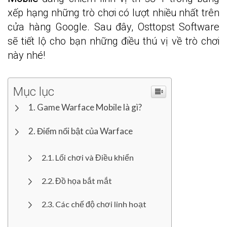
xếp hạng những trò chơi có lượt nhiều nhất trên
cửa hàng Google. Sau đây, Osttopst Software
sẽ tiết lộ cho bạn những điều thú vị về trò chơi
này nhé!
Mục lục
Game Warface Mobile là gì?
Điểm nổi bật của Warface
Lối chơi và Điều khiển
Đồ họa bắt mắt
Các chế độ chơi linh hoạt