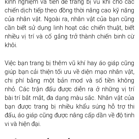
kinh nghiệm và tiền để trang bị vũ khí cho các
chiến dịch tiếp theo đồng thời nâng cao kỹ năng
của nhân vật. Ngoài ra, nhân vật của bạn cũng
cần biết sử dụng linh hoạt các chiến thuật, biết
nhiều vị trí và cố gắng trở thành chiến binh cừ
khôi.
Việc bạn trang bị thêm vũ khí hay áo giáp cũng
giúp bạn cải thiện tối ưu về diện mạo nhân vật,
chi phí bằng một bản mod và số tiền không
nhỏ. Các trận đấu được diễn ra ở những vị trí
bài trí bắt mắt, đa dạng màu sắc. Nhân vật của
bạn được trang bị nhiều khẩu súng hỗ trợ thi
đấu, áo giáp cũng được nâng cấp dần về độ tinh
vi và hiện đại.