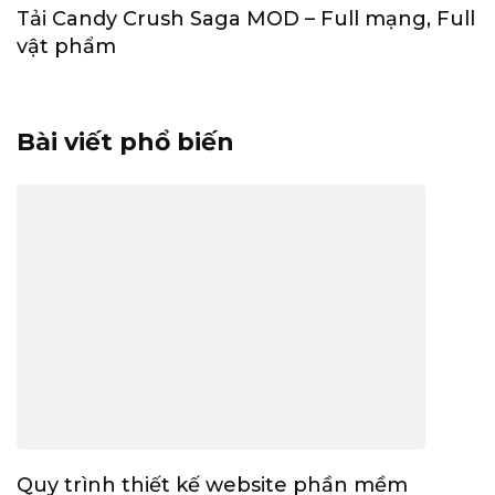
Tải Candy Crush Saga MOD – Full mạng, Full
vật phẩm
Bài viết phổ biến
Quy trình thiết kế website phần mềm