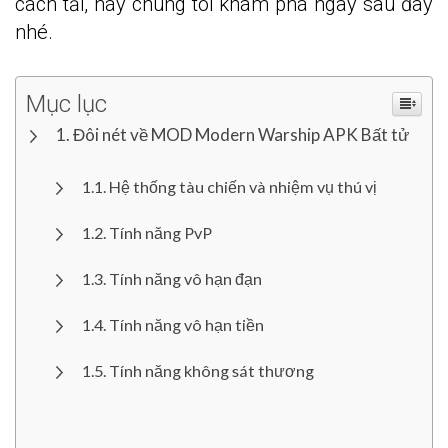
cách tải, hãy chúng tôi khám phá ngay sau đây
nhé.
Mục lục
Đôi nét về MOD Modern Warship APK Bất tử
Hệ thống tàu chiến và nhiệm vụ thú vị
Tính năng PvP
Tính năng vô hạn đạn
Tính năng vô hạn tiền
Tính năng không sát thương