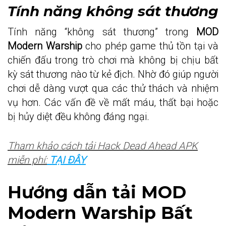
Tính năng không sát thương
Tính năng “không sát thương” trong
MOD
Modern Warship
cho phép game thủ tồn tại và
chiến đấu trong trò chơi mà không bị chịu bất
kỳ sát thương nào từ kẻ địch. Nhờ đó giúp người
chơi dễ dàng vượt qua các thử thách và nhiệm
vụ hơn. Các vấn đề về mất máu, thất bại hoặc
bị hủy diệt đều không đáng ngại.
Tham khảo cách tải Hack Dead Ahead APK
miễn phí:
TẠI ĐÂY
Hướng dẫn tải MOD
Modern Warship Bất