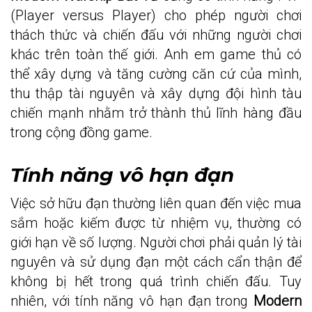
(Player versus Player) cho phép người chơi
thách thức và chiến đấu với những người chơi
khác trên toàn thế giới. Anh em game thủ có
thể xây dựng và tăng cường căn cứ của mình,
thu thập tài nguyên và xây dựng đội hình tàu
chiến mạnh nhằm trở thành thủ lĩnh hàng đầu
trong cộng đồng game.
Tính năng vô hạn đạn
Việc sở hữu đạn thường liên quan đến việc mua
sắm hoặc kiếm được từ nhiệm vụ, thường có
giới hạn về số lượng. Người chơi phải quản lý tài
nguyên và sử dụng đạn một cách cẩn thận để
không bị hết trong quá trình chiến đấu. Tuy
nhiên, với tính năng vô hạn đạn trong
Modern