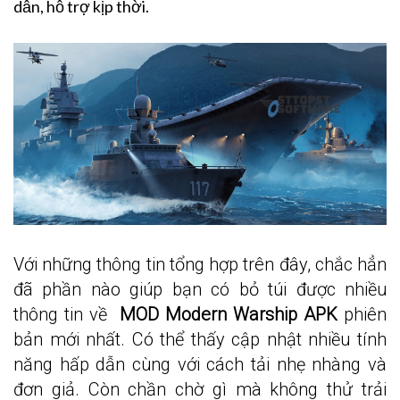
dẫn, hỗ trợ kịp thời.
Với những thông tin tổng hợp trên đây, chắc hẳn
đã phần nào giúp bạn có bỏ túi được nhiều
thông tin về
MOD Modern Warship APK
phiên
bản mới nhất. Có thể thấy cập nhật nhiều tính
năng hấp dẫn cùng với cách tải nhẹ nhàng và
đơn giả. Còn chần chờ gì mà không thử trải