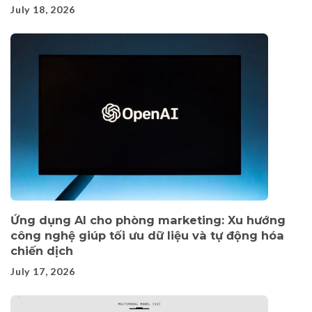
July 18, 2026
Ứng dụng AI cho phòng marketing: Xu hướng
công nghệ giúp tối ưu dữ liệu và tự động hóa
chiến dịch
July 17, 2026