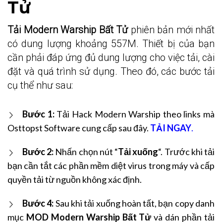
Tử
Tải
Modern Warship Bất Tử
phiên bản mới nhất
có dung lượng khoảng 557M. Thiết bị của bạn
cần phải đáp ứng đủ dung lượng cho việc tải, cài
đặt và quá trình sử dụng. Theo đó, các bước tải
cụ thể như sau:
Bước 1:
Tải Hack Modern Warship theo links mà
Osttopst Software cung cấp sau đây.
TẢI NGAY
.
Bước 2:
Nhấn chọn nút “
Tải xuống
“. Trước khi tải
bạn cần tắt các phần mềm diệt virus trong máy và cấp
quyền tải từ nguồn không xác định.
Bước 4:
Sau khi tải xuống hoàn tất, bạn copy danh
mục
MOD Modern Warship Bất Tử
và dán phần tải