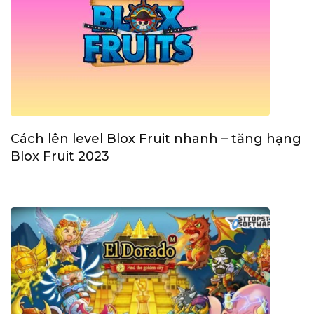
Cách lên level Blox Fruit nhanh – tăng hạng
Blox Fruit 2023