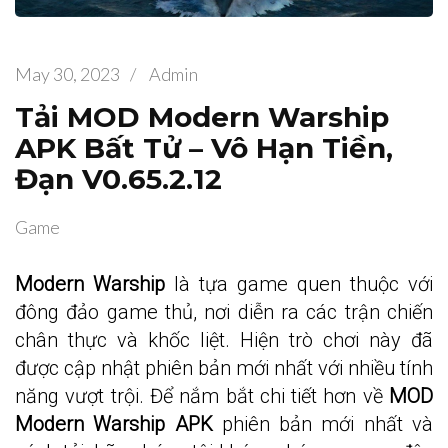
May 30, 2023
/
Admin
Tải MOD Modern Warship
APK Bất Tử – Vô Hạn Tiền,
Đạn V0.65.2.12
Game
Modern Warship
là tựa game quen thuộc với
đông đảo game thủ, nơi diễn ra các trận chiến
chân thực và khốc liệt. Hiện trò chơi này đã
được cập nhật phiên bản mới nhất với nhiều tính
năng vượt trội. Để nắm bắt chi tiết hơn về
MOD
Modern Warship APK
phiên bản mới nhất và