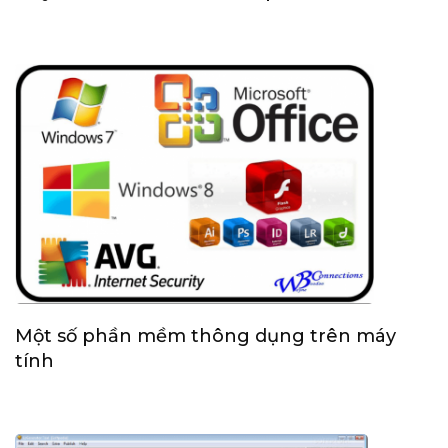
Một số phần mềm thông dụng trên máy
tính