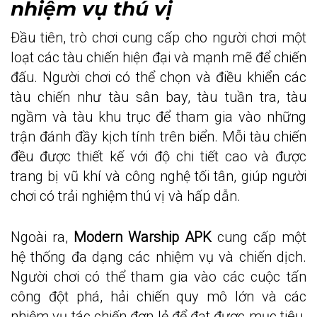
nhiệm vụ thú vị
Đầu tiên, trò chơi cung cấp cho người chơi một
loạt các tàu chiến hiện đại và mạnh mẽ để chiến
đấu. Người chơi có thể chọn và điều khiển các
tàu chiến như tàu sân bay, tàu tuần tra, tàu
ngầm và tàu khu trục để tham gia vào những
trận đánh đầy kịch tính trên biển. Mỗi tàu chiến
đều được thiết kế với độ chi tiết cao và được
trang bị vũ khí và công nghệ tối tân, giúp người
chơi có trải nghiệm thú vị và hấp dẫn.
Ngoài ra,
Modern Warship APK
cung cấp một
hệ thống đa dạng các nhiệm vụ và chiến dịch.
Người chơi có thể tham gia vào các cuộc tấn
công đột phá, hải chiến quy mô lớn và các
nhiệm vụ tác chiến đơn lẻ để đạt được mục tiêu.