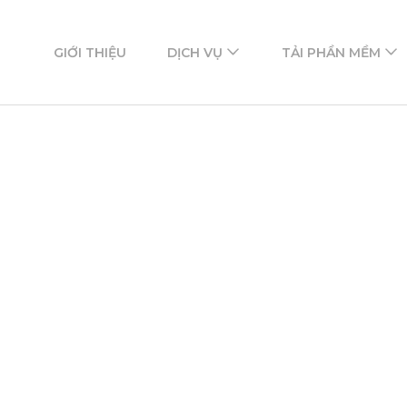
ftware
mềm
GIỚI THIỆU
DỊCH VỤ
TẢI PHẦN MỀM