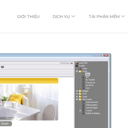
ftware
mềm
GIỚI THIỆU
DỊCH VỤ
TẢI PHẦN MỀM