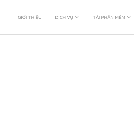
ftware
mềm
GIỚI THIỆU
DỊCH VỤ
TẢI PHẦN MỀM