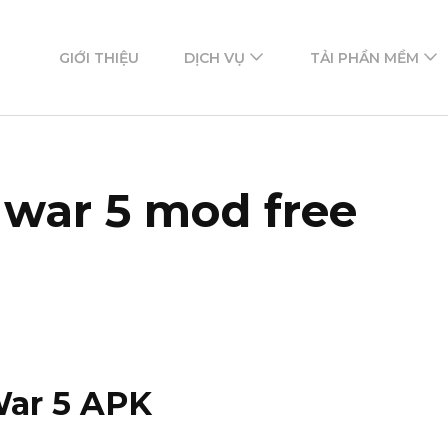
ftware
mềm
GIỚI THIỆU
DỊCH VỤ
TẢI PHẦN MỀM
 war 5 mod free
ar 5 APK