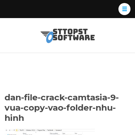
Skip
to
content
(Press
Osttopst
Website phần
Enter)
Software
mềm
dan-file-crack-camtasia-9-
vua-copy-vao-folder-nhu-
hinh