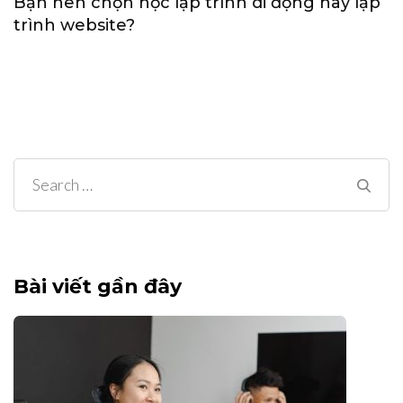
Bạn nên chọn học lập trình di động hay lập
trình website?
Search
for:
Bài viết gần đây