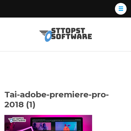
Skip
to
content
(Press
Osttopst
Website phần
Enter)
Software
mềm
Tai-adobe-premiere-pro-
2018 (1)