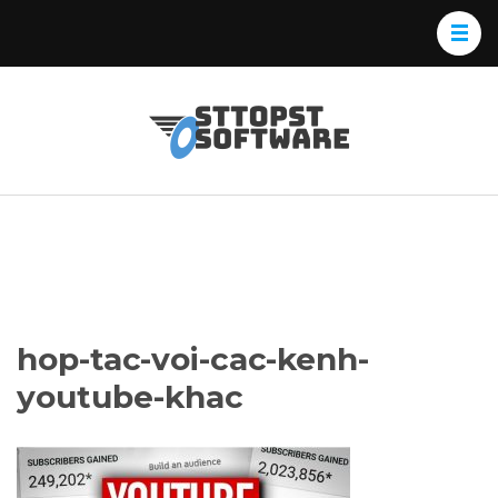
Skip
to
content
(Press
Osttopst
Website phần
Enter)
Software
mềm
hop-tac-voi-cac-kenh-
youtube-khac