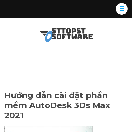
Skip
to
content
(Press
Osttopst
Website phần
Enter)
Software
mềm
Hướng dẫn cài đặt phần
mềm AutoDesk 3Ds Max
2021