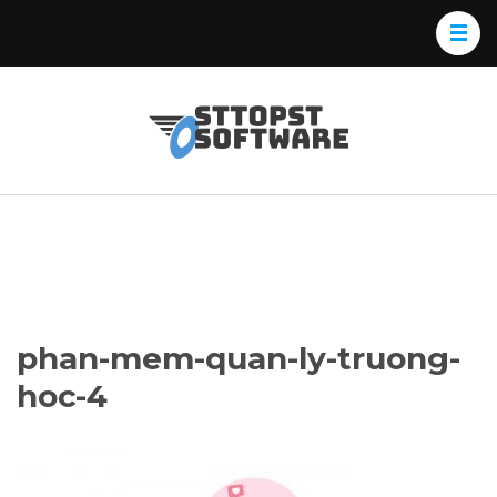
Skip
to
content
(Press
Osttopst
Website phần
Enter)
Software
mềm
phan-mem-quan-ly-truong-
hoc-4