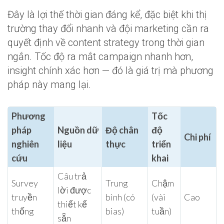
Đây là lợi thế thời gian đáng kể, đặc biệt khi thị
trường thay đổi nhanh và đội marketing cần ra
quyết định về content strategy trong thời gian
ngắn. Tốc độ ra mắt campaign nhanh hơn,
insight chính xác hơn — đó là giá trị mà phương
pháp này mang lại.
Phương
Tốc
pháp
Nguồn dữ
Độ chân
độ
Chi phí
nghiên
liệu
thực
triển
cứu
khai
Câu trả
Survey
Trung
Chậm
lời được
truyền
bình (có
(vài
Cao
thiết kế
thống
bias)
tuần)
sẵn