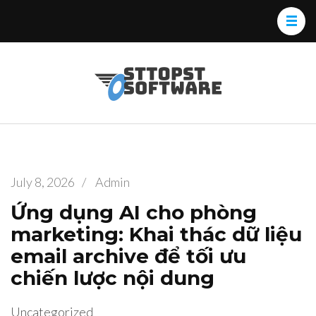
Skip
to
content
(Press
Osttopst
Website phần
Enter)
Software
mềm
July 8, 2026
/
Admin
Ứng dụng AI cho phòng
marketing: Khai thác dữ liệu
email archive để tối ưu
chiến lược nội dung
Uncategorized