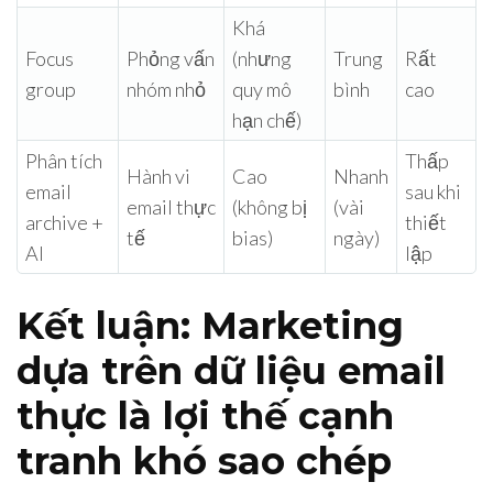
Khá
Focus
Phỏng vấn
(nhưng
Trung
Rất
group
nhóm nhỏ
quy mô
bình
cao
hạn chế)
Phân tích
Thấp
Hành vi
Cao
Nhanh
email
sau khi
email thực
(không bị
(vài
archive +
thiết
tế
bias)
ngày)
AI
lập
Kết luận: Marketing
dựa trên dữ liệu email
thực là lợi thế cạnh
tranh khó sao chép