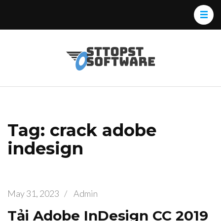
Skip
to
content
(Press
Osttopst
Website phần
Enter)
Software
mềm
Tag: crack adobe
indesign
May 31, 2023
/
Admin
Tải Adobe InDesign CC 2019