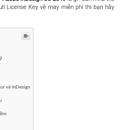
ll License Key về máy miễn phí thì bạn hãy
9
tor và InDesign
u
mềm