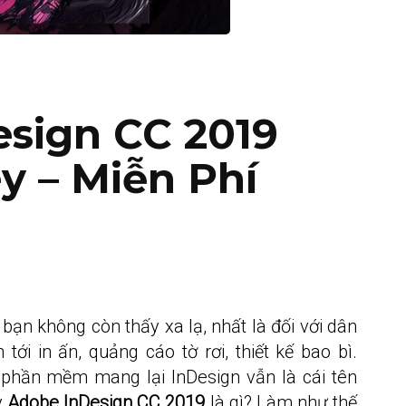
esign CC 2019
ey – Miễn Phí
ạn không còn thấy xa lạ, nhất là đối với dân
tới in ấn, quảng cáo tờ rơi, thiết kế bao bì.
 phần mềm mang lại InDesign vẫn là cái tên
y
Adobe InDesign CC 2019
là gì? Làm như thế