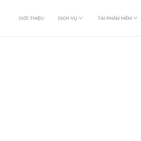
ftware
mềm
GIỚI THIỆU
DỊCH VỤ
TẢI PHẦN MỀM