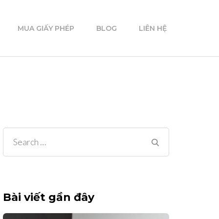
MUA GIẤY PHÉP
BLOG
LIÊN HỆ
Search
for:
Bài viết gần đây