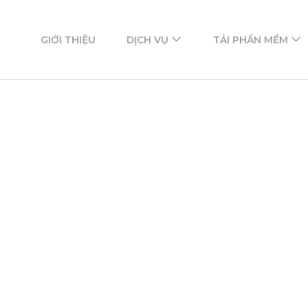
ftware
mềm
GIỚI THIỆU
DỊCH VỤ
TẢI PHẦN MỀM