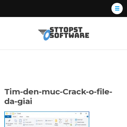
Skip
to
content
(Press
Osttopst
Website phần
Enter)
Software
mềm
Tim-den-muc-Crack-o-file-
da-giai