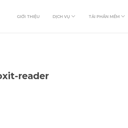
ftware
mềm
GIỚI THIỆU
DỊCH VỤ
TẢI PHẦN MỀM
xit-reader