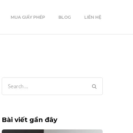
MUA GIẤY PHÉP
BLOG
LIÊN HỆ
Search
for:
Bài viết gần đây