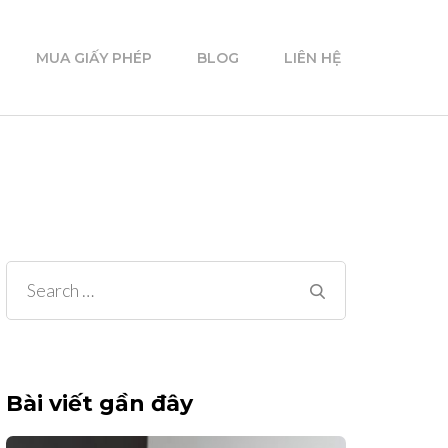
MUA GIẤY PHÉP
BLOG
LIÊN HỆ
Search
for:
Bài viết gần đây