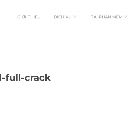
ftware
mềm
GIỚI THIỆU
DỊCH VỤ
TẢI PHẦN MỀM
-full-crack