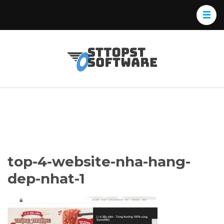
Skip
to
content
(Press
Osttopst
Website phần
Enter)
Software
mềm
top-4-website-nha-hang-
dep-nhat-1