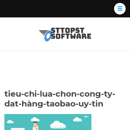
Skip
to
content
(Press
Osttopst
Website phần
Enter)
Software
mềm
tieu-chi-lua-chon-cong-ty-
dat-hàng-taobao-uy-tin