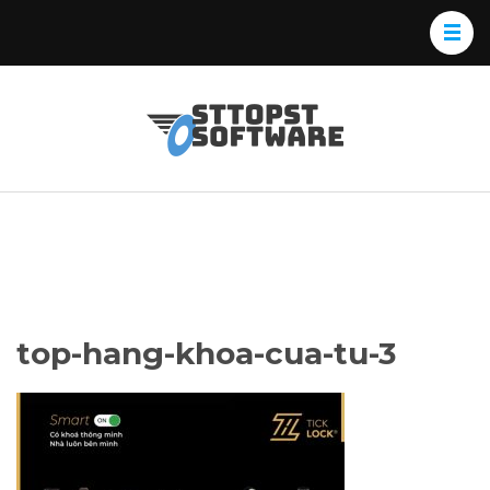
Skip
to
content
(Press
Osttopst
Website phần
Enter)
Software
mềm
top-hang-khoa-cua-tu-3