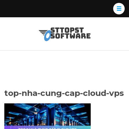
Skip
to
content
(Press
Osttopst
Website phần
Enter)
Software
mềm
top-nha-cung-cap-cloud-vps