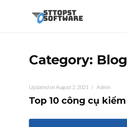
Skip
to
Osttopst So
Website phần 
content
(Press
Enter)
Category: Blo
Updated on
August 2, 2021
/
Admin
Top 10 công cụ kiể