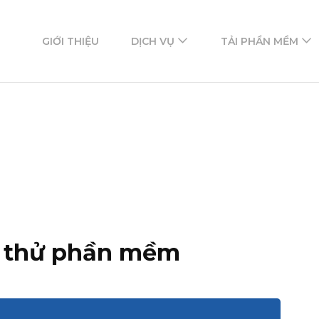
ftware
mềm
GIỚI THIỆU
DỊCH VỤ
TẢI PHẦN MỀM
g
m thử phần mềm