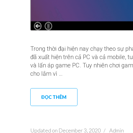
Trong thời đại hiện nay chạy theo sự p
đã xuất hiện trên cả PC và cả mobile, 
và lấn áp game PC. Tuy nhiên chơi gam
cho lắm vì …
ĐỌC THÊM
Updated on
December 3, 2020
/
Admin