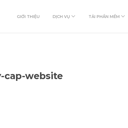
ftware
mềm
GIỚI THIỆU
DỊCH VỤ
TẢI PHẦN MỀM
y-cap-website