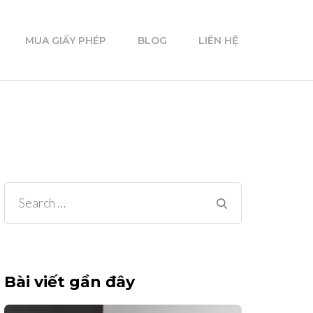
MUA GIẤY PHÉP
BLOG
LIÊN HỆ
Search
for:
Bài viết gần đây