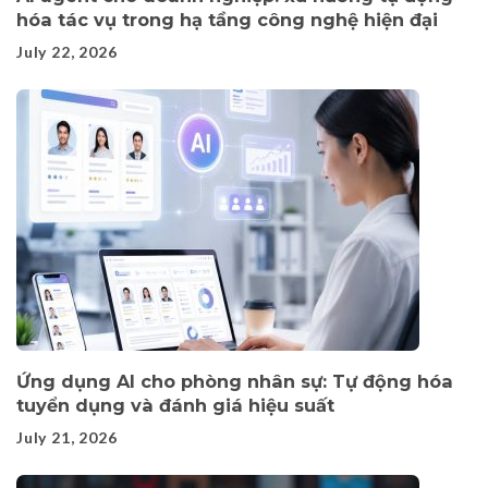
hóa tác vụ trong hạ tầng công nghệ hiện đại
July 22, 2026
Ứng dụng AI cho phòng nhân sự: Tự động hóa
tuyển dụng và đánh giá hiệu suất
July 21, 2026