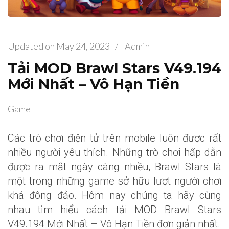
Updated on
May 24, 2023
/
Admin
Tải MOD Brawl Stars V49.194
Mới Nhất – Vô Hạn Tiền
Game
Các trò chơi điện tử trên mobile luôn được rất
nhiều người yêu thích. Những trò chơi hấp dẫn
được ra mắt ngày càng nhiều, Brawl Stars là
một trong những game sở hữu lượt người chơi
khá đông đảo. Hôm nay chúng ta hãy cùng
nhau tìm hiểu cách tải MOD Brawl Stars
V49.194 Mới Nhất – Vô Hạn Tiền đơn giản nhất.