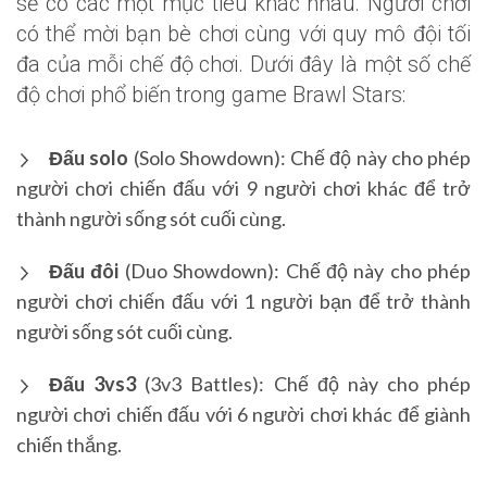
sẽ có các một mục tiêu khác nhau. Người chơi
có thể mời bạn bè chơi cùng với quy mô đội tối
đa của mỗi chế độ chơi. Dưới đây là một số chế
độ chơi phổ biến trong game Brawl Stars:
Đấu solo
(Solo Showdown): Chế độ này cho phép
người chơi chiến đấu với 9 người chơi khác để trở
thành người sống sót cuối cùng.
Đấu đôi
(Duo Showdown): Chế độ này cho phép
người chơi chiến đấu với 1 người bạn để trở thành
người sống sót cuối cùng.
Đấu 3vs3
(3v3 Battles): Chế độ này cho phép
người chơi chiến đấu với 6 người chơi khác để giành
chiến thắng.