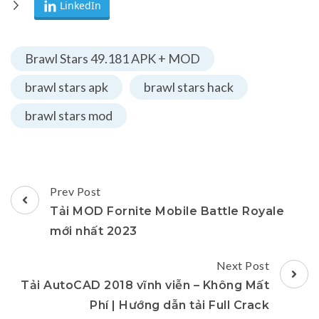
LinkedIn
Brawl Stars 49.181 APK + MOD
brawl stars apk
brawl stars hack
brawl stars mod
Post
Prev Post
Navigation
Tải MOD Fornite Mobile Battle Royale
mới nhất 2023
Next Post
Tải AutoCAD 2018 vĩnh viễn – Không Mất
Phí | Hướng dẫn tải Full Crack