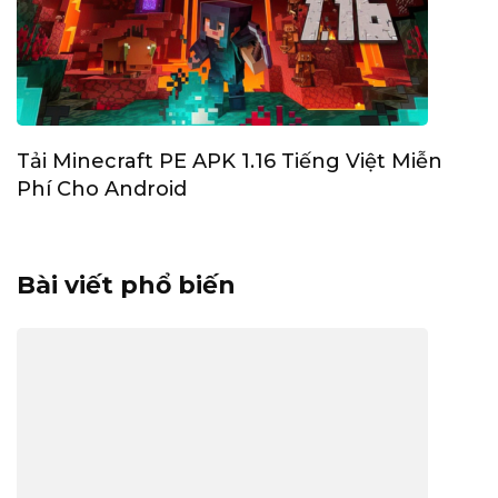
Tải Minecraft PE APK 1.16 Tiếng Việt Miễn
Phí Cho Android
Bài viết phổ biến