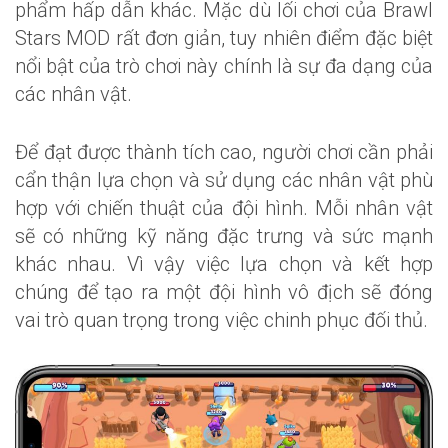
phẩm hấp dẫn khác. Mặc dù lối chơi của Brawl
Stars MOD rất đơn giản, tuy nhiên điểm đặc biệt
nổi bật của trò chơi này chính là sự đa dạng của
các nhân vật.
Để đạt được thành tích cao, người chơi cần phải
cẩn thận lựa chọn và sử dụng các nhân vật phù
hợp với chiến thuật của đội hình. Mỗi nhân vật
sẽ có những kỹ năng đặc trưng và sức mạnh
khác nhau. Vì vậy việc lựa chọn và kết hợp
chúng để tạo ra một đội hình vô địch sẽ đóng
vai trò quan trọng trong việc chinh phục đối thủ.