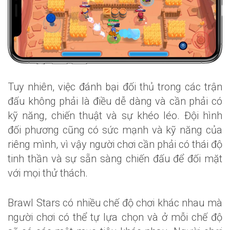
Tuy nhiên, việc đánh bại đối thủ trong các trận
đấu không phải là điều dễ dàng và cần phải có
kỹ năng, chiến thuật và sự khéo léo. Đội hình
đối phương cũng có sức mạnh và kỹ năng của
riêng mình, vì vậy người chơi cần phải có thái độ
tinh thần và sự sẵn sàng chiến đấu để đối mặt
với mọi thử thách.
Brawl Stars có nhiều chế độ chơi khác nhau mà
người chơi có thể tự lựa chọn và ở mỗi chế độ