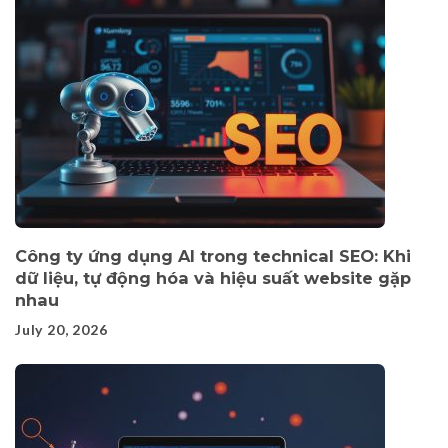
Công ty ứng dụng AI trong technical SEO: Khi
dữ liệu, tự động hóa và hiệu suất website gặp
nhau
July 20, 2026