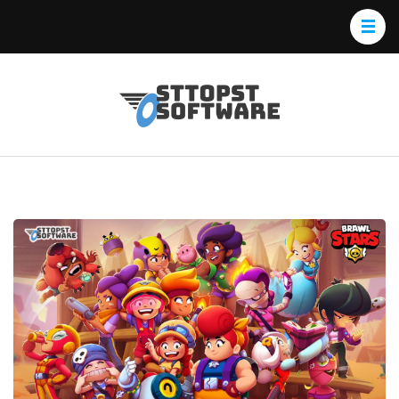
Skip
to
content
(Press
Osttopst
Website phần
Enter)
Software
mềm