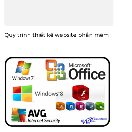
Quy trình thiết kế website phần mềm