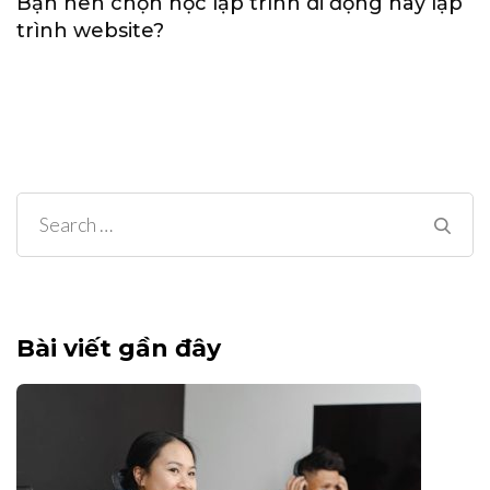
Bạn nên chọn học lập trình di động hay lập
trình website?
Search
for:
Bài viết gần đây