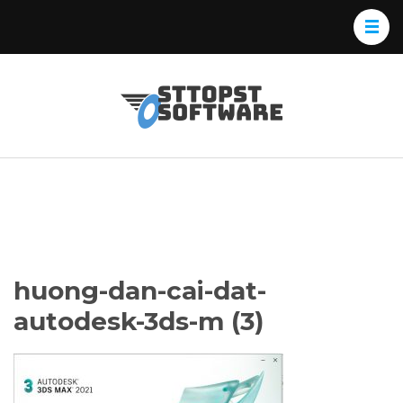
Skip
to
content
(Press
Osttopst
Website phần
Enter)
Software
mềm
huong-dan-cai-dat-
autodesk-3ds-m (3)