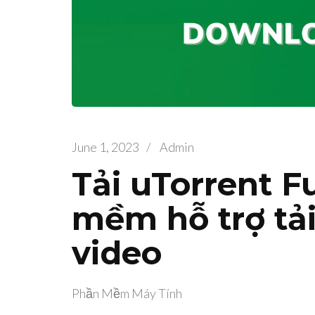
June 1, 2023
/
Admin
Tải uTorrent F
mềm hỗ trợ tải
video
Phần Mềm Máy Tính