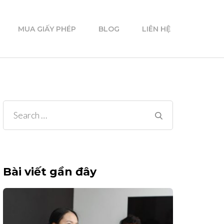
MUA GIẤY PHÉP
BLOG
LIÊN HỆ
Search
for:
Bài viết gần đây