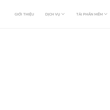
ftware
mềm
GIỚI THIỆU
DỊCH VỤ
TẢI PHẦN MỀM