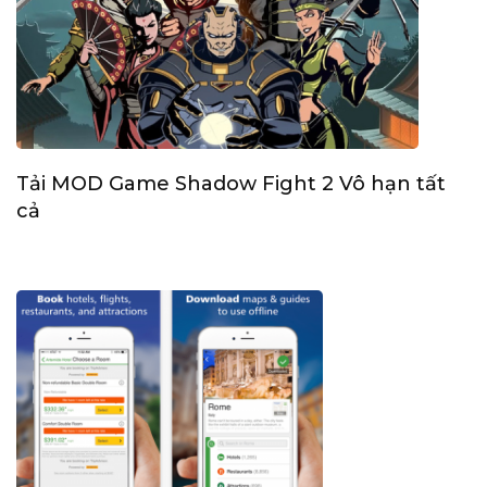
Tải MOD Game Shadow Fight 2 Vô hạn tất
cả