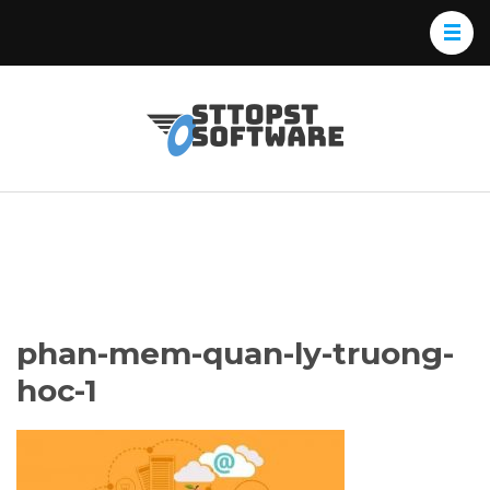
Skip
to
content
(Press
Osttopst
Website phần
Enter)
Software
mềm
phan-mem-quan-ly-truong-
hoc-1