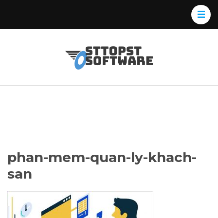
Skip
to
content
(Press
Osttopst
Website phần
Enter)
Software
mềm
phan-mem-quan-ly-khach-
san