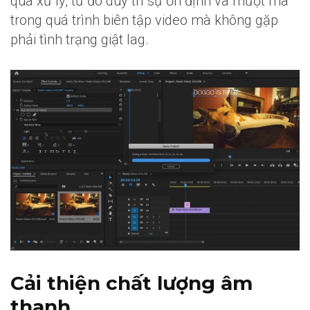
qua xử lý, từ đó duy trì sự ổn định và mượt mà
trong quá trình biên tập video mà không gặp
phải tình trạng giật lag.
Cải thiện chất lượng âm
thanh