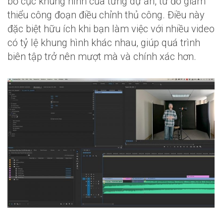
bố cục khung hình của từng dự án, từ đó giảm
thiểu công đoạn điều chỉnh thủ công. Điều này
đặc biệt hữu ích khi bạn làm việc với nhiều video
có tỷ lệ khung hình khác nhau, giúp quá trình
biên tập trở nên mượt mà và chính xác hơn.