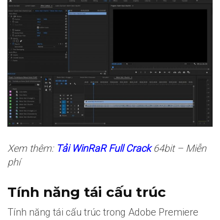
Xem thêm:
Tải WinRaR Full Crack
64bit – Miễn
phí
Tính năng tái cấu trúc
Tính năng tái cấu trúc trong Adobe Premiere