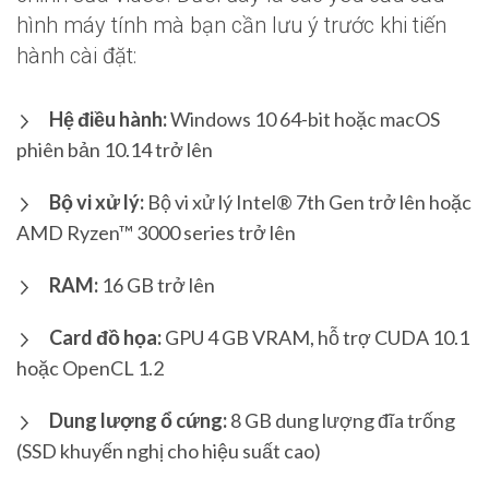
hình máy tính mà bạn cần lưu ý trước khi tiến
hành cài đặt:
Hệ điều hành:
Windows 10 64-bit hoặc macOS
phiên bản 10.14 trở lên
Bộ vi xử lý:
Bộ vi xử lý Intel® 7th Gen trở lên hoặc
AMD Ryzen™ 3000 series trở lên
RAM:
16 GB trở lên
Card đồ họa:
GPU 4 GB VRAM, hỗ trợ CUDA 10.1
hoặc OpenCL 1.2
Dung lượng ổ cứng:
8 GB dung lượng đĩa trống
(SSD khuyến nghị cho hiệu suất cao)