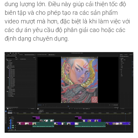
dung lượng lớn. Điều này giúp cải thiện tốc độ
biên tập và cho phép tạo ra các sản phẩm
video mượt mà hơn, đặc biệt là khi làm việc với
các dự án yêu cầu độ phân giải cao hoặc các
định dạng chuyên dụng.