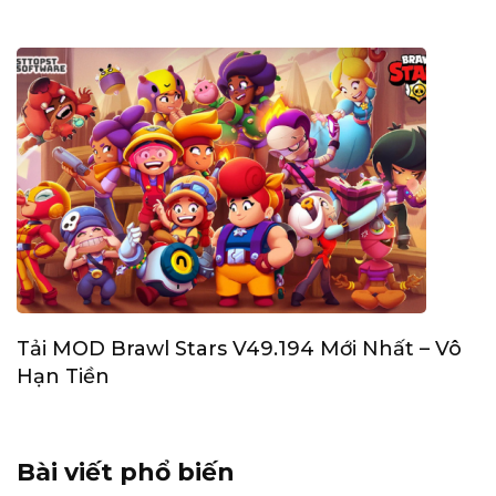
Tải MOD Brawl Stars V49.194 Mới Nhất – Vô
Hạn Tiền
Bài viết phổ biến