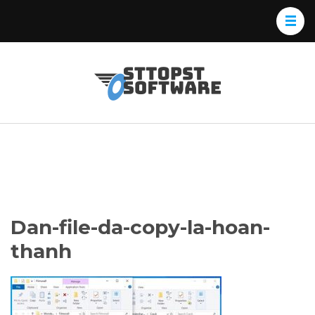
Skip
to
content
(Press
Osttopst
Website phần
Enter)
Software
mềm
Dan-file-da-copy-la-hoan-
thanh